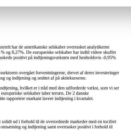
enerelt har de amerikanske selskaber overrasket analytikerne
% og 8,27%. De europæiske selskaber har indtil videre skuffet
raskede positivt på indtjeningsvæksten med henholdsvis -0,95%
ektoren overgået forventningerne, drevet af deres investeringer
ing og indtjening og smittet af på aktiekurserne.
 indtjening, hvilket er i tråd med den udfordrede vækst, som vi ser
 de europæiske selskaber taber terræn. De 2 danske
rapportere markant lavere indtjening i kvartalet.
 solidt ud i forhold til de overordnede markeder med en tocifret
 omsætning og indtjening samt overrasker positivt i forhold til