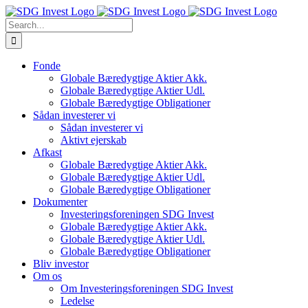
Skip
to
Search
content
for:
Fonde
Globale Bæredygtige Aktier Akk.
Globale Bæredygtige Aktier Udl.
Globale Bæredygtige Obligationer
Sådan investerer vi
Sådan investerer vi
Aktivt ejerskab
Afkast
Globale Bæredygtige Aktier Akk.
Globale Bæredygtige Aktier Udl.
Globale Bæredygtige Obligationer
Dokumenter
Investeringsforeningen SDG Invest
Globale Bæredygtige Aktier Akk.
Globale Bæredygtige Aktier Udl.
Globale Bæredygtige Obligationer
Bliv investor
Om os
Om Investeringsforeningen SDG Invest
Ledelse