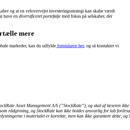
lskaber og at en velovervejet investeringsstrategi kan skabe værdi
 at have en
diversificeret portefølje
med fokus på selskaber, der
ortælle mere
obale markeder, kan du udfylde
formularen her
, og så kontakter vi
ckRate Asset Management A/S (”StockRate”), og skal af læseren ikke se
 som rådgivning, og StockRate kan ikke holdes ansvarlig for tab forårsa
plysningerne i materialet er korrekte, men kan ikke garantere dette, og S