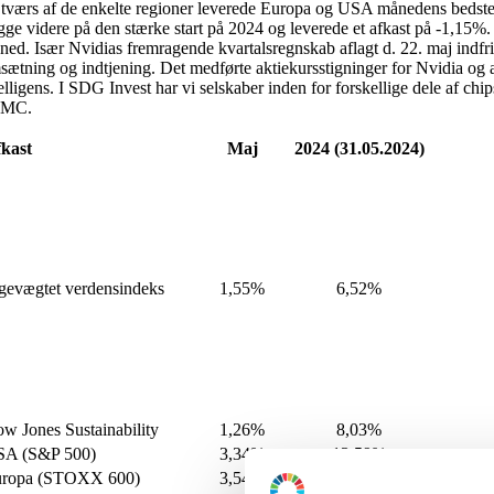
 tværs af de enkelte regioner leverede Europa og USA månedens bedst
gge videre på den stærke start på 2024 og leverede et afkast på -1,15%
ned. Især Nvidias fremragende kvartalsregnskab aflagt d. 22. maj indfri
sætning og indtjening. Det medførte aktiekursstigninger for Nvidia og al
telligens. I SDG Invest har vi selskaber inden for forskellige dele af ch
SMC.
kast
Maj
2024 (31.05.2024)
gevægtet verdensindeks
1,55%
6,52%
w Jones Sustainability
1,26%
8,03%
SA (S&P 500)
3,34%
13,59%
uropa (STOXX 600)
3,54%
10,84%