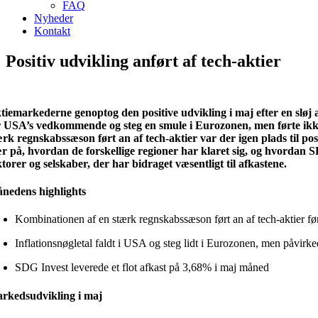
FAQ
Nyheder
Kontakt
Positiv udvikling anført af tech-aktier
tiemarkederne genoptog den positive udvikling i maj efter en sløj
r USA’s vedkommende og steg en smule i Eurozonen, men førte ikke
ærk regnskabssæson ført an af tech-aktier var der igen plads til po
ær på, hvordan de forskellige regioner har klaret sig, og hvordan 
ktorer og selskaber, der har bidraget væsentligt til afkastene.
nedens highlights
Kombinationen af en stærk regnskabssæson ført an af tech-aktier ført
Inflationsnøgletal faldt i USA og steg lidt i Eurozonen, men påvirk
SDG Invest leverede et flot afkast på 3,68% i maj måned
rkedsudvikling i maj