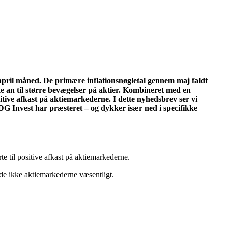
 april måned. De primære inflationsnøgletal gennem maj faldt
 an til større bevægelser på aktier. Kombineret med en
sitive afkast på aktiemarkederne. I dette nyhedsbrev ser vi
SDG Invest har præsteret – og dykker især ned i specifikke
e til positive afkast på aktiemarkederne.
ede ikke aktiemarkederne væsentligt.