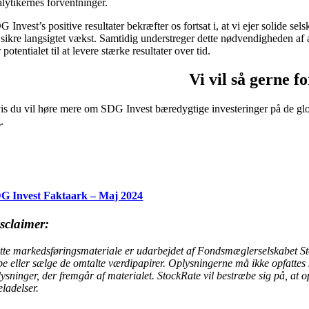
alytikernes forventninger.
 Invest’s positive resultater bekræfter os fortsat i, at vi ejer solide se
 sikre langsigtet vækst. Samtidig understreger dette nødvendigheden af
 potentialet til at levere stærke resultater over tid.
Vi vil så gerne f
is du vil høre mere om SDG Invest bæredygtige investeringer på de gl
.
G Invest Faktaark – Maj 2024
sclaimer:
tte markedsføringsmateriale er udarbejdet af Fondsmæglerselskabet Sto
be eller sælge de omtalte værdipapirer. Oplysningerne må ikke opfattes
ysninger, der fremgår af materialet. StockRate vil bestræbe sig på, at o
eladelser.