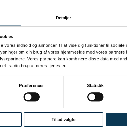
Detaljer
ookies
nde afkast på 3,68% og overgik benchmark (Dow Jones
 årsbasis har fonden også klaret sig godt og overgået
se vores indhold og annoncer, til at vise dig funktioner til sociale
oplysninger om din brug af vores hjemmeside med vores partnere i
 maj, med stigninger på mellem 0,7-0,9% i forhold til benchmark.
ysepartnere. Vores partnere kan kombinere disse data med andr
6% alene i 2024. Fremgangen i de andre to sektorer blev støttet
et fra din brug af deres tjenester.
Præferencer
Statistik
ositivt
Tillad valgte