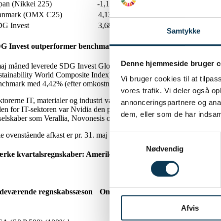
pan (Nikkei 225)
-1,15%
5,98%
anmark (OMX C25)
4,13%
10,12%
G Invest
3,68%
12,45%
Samtykke
G Invest outperformer benchmark
Denne hjemmeside bruger c
maj måned leverede SDG Invest Globale Bæredygtige Aktier imponere
stainability World Composite Index) med 2,42% (efter omkostninger). På
Vi bruger cookies til at tilpas
nchmark med 4,42% (efter omkostninger).
vores trafik. Vi deler også 
ktorerne IT, materialer og industri var hovedbidragyderne til afkastet i
annonceringspartnere og anal
den for IT-sektoren var Nvidia den primære driver med en stigning på 12
dem, eller som de har indsaml
 selskaber som Verallia, Novonesis og Schneider Electric.
le ovenstående afkast er pr. 31. maj 2024.
Samtykkevalg
Nødvendig
ærke kvartalsregnskaber: Amerikanske tech-selskaber overrasker p
ndeværende regnskabssæson
Omsætningsvækst
Indtjeningsvækst
Afvis