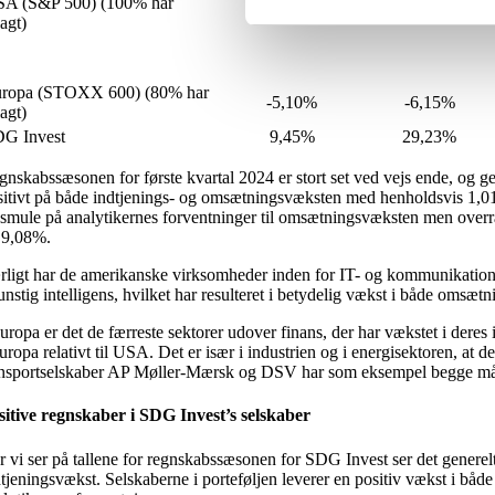
A (S&P 500) (100% har
4,08%
7,80%
lagt)
ropa (STOXX 600) (80% har
-5,10%
-6,15%
lagt)
G Invest
9,45%
29,23%
gnskabssæsonen for første kvartal 2024 er stort set ved vejs ende, og g
sitivt på både indtjenings- og omsætningsvæksten med henholdsvis 1,01
 smule på analytikernes forventninger til omsætningsvæksten men over
 9,08%.
rligt har de amerikanske virksomheder inden for IT- og kommunikationss
unstig intelligens, hvilket har resulteret i betydelig vækst i både omsætn
uropa er det de færreste sektorer udover finans, der har vækstet i deres
uropa relativt til USA. Det er især i industrien og i energisektoren, at
ansportselskaber AP Møller-Mærsk og DSV har som eksempel begge måtte 
sitive regnskaber i SDG Invest’s selskaber
r vi ser på tallene for regnskabssæsonen for SDG Invest ser det generelt
tjeningsvækst. Selskaberne i porteføljen leverer en positiv vækst i både