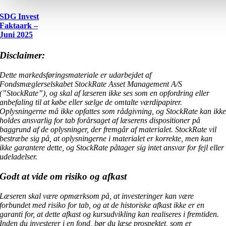
SDG Invest
Faktaark –
Juni 2025
Disclaimer:
Dette markedsføringsmateriale er udarbejdet af
Fondsmæglerselskabet StockRate Asset Management A/S
(”StockRate”), og skal af læseren ikke ses som en opfordring eller
anbefaling til at købe eller sælge de omtalte værdipapirer.
Oplysningerne må ikke opfattes som rådgivning, og StockRate kan ikk
holdes ansvarlig for tab forårsaget af læserens dispositioner på
baggrund af de oplysninger, der fremgår af materialet. StockRate vil
bestræbe sig på, at oplysningerne i materialet er korrekte, men kan
ikke garantere dette, og StockRate påtager sig intet ansvar for fejl eller
udeladelser.
Godt at vide om risiko og afkast
Læseren skal være opmærksom på, at investeringer kan være
forbundet med risiko for tab, og at de historiske afkast ikke er en
garanti for, at dette afkast og kursudvikling kan realiseres i fremtiden.
Inden du investerer i en fond, bør du læse prospektet, som er