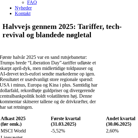
FAQ
Nyheder
Kontakt
Halvvejs gennem 2025: Tariffer, tech-
revival og blandede nøgletal
Første halvår 2025 var en sand rutsjebanetur:
Trumps brede “Liberation Day”-tariffer udløste et
skarpt april-dyk, men midlertidige toldpauser og
AI-drevet tech-eufori sendte markederne op igen.
Resultatet er usædvanligt store regionale spænd:
USA i minus, Europa og Kina i plus. Samtidig har
dollarfald, rekordhøje guldpriser og divergerende
centralbankpolitik holdt volatiliteten høj. Denne
kommentar skitserer tallene og de drivkræfter, der
har sat retningen.
Afkast 2025
Første kvartal
Andet kvartal
(før omk.)
(31.03.2025)
(30.06.2025)
MSCI World
-5,52%
2,60%
Ligevægtet