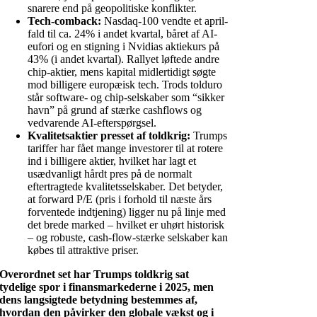
snarere end på geopolitiske konflikter.
Tech-comback:
Nasdaq-100 vendte et april-
fald til ca. 24% i andet kvartal, båret af AI-
eufori og en stigning i Nvidias aktiekurs på
43% (i andet kvartal). Rallyet løftede andre
chip-aktier, mens kapital midlertidigt søgte
mod billigere europæisk tech. Trods tolduro
står software- og chip-selskaber som “sikker
havn” på grund af stærke cashflows og
vedvarende AI-efterspørgsel.
Kvalitetsaktier presset af toldkrig:
Trumps
tariffer har fået mange investorer til at rotere
ind i billigere aktier, hvilket har lagt et
usædvanligt hårdt pres på de normalt
eftertragtede kvalitets­selskaber. Det betyder,
at forward P/E (pris i forhold til næste års
forventede indtjening) ligger nu på linje med
det brede marked – hvilket er uhørt historisk
– og robuste, cash-flow-stærke selskaber kan
købes til attraktive priser.
Overordnet set har Trumps toldkrig sat
tydelige spor i finansmarkederne i 2025, men
dens langsigtede betydning bestemmes af,
hvordan den påvirker den globale vækst og i