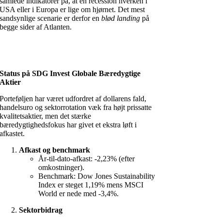
samlede indikatorer på, at en recession hverken i
USA eller i Europa er lige om hjørnet. Det mest
sandsynlige scenarie er derfor en
blød landing
på
begge sider af Atlanten.
Status på SDG Invest Globale Bæredygtige
Aktier
Porteføljen har været udfordret af dollarens fald,
handelsuro og sektorrotation væk fra højt prissatte
kvalitetsaktier, men det stærke
bæredygtighedsfokus har givet et ekstra løft i
afkastet.
Afkast og benchmark
År-til-dato-afkast: -2,23% (efter
omkostninger).
Benchmark: Dow Jones Sustainability
Index er steget 1,19% mens MSCI
World er nede med -3,4%.
Sektorbidrag