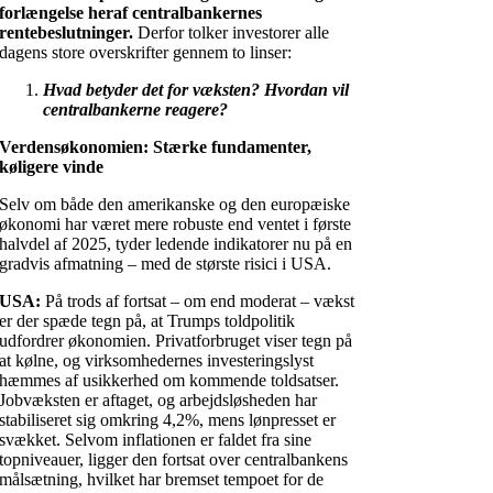
forlængelse heraf centralbankernes
rentebeslutninger.
Derfor tolker investorer alle
dagens store overskrifter gennem to linser:
Hvad betyder det for væksten?
Hvordan vil
centralbankerne reagere?
Verdensøkonomien: Stærke fundamenter,
køligere vinde
Selv om både den amerikanske og den europæiske
økonomi har været mere robuste end ventet i første
halvdel af 2025, tyder ledende indikatorer nu på en
gradvis afmatning – med de største risici i USA.
USA:
På trods af fortsat – om end moderat – vækst
er der spæde tegn på, at Trumps toldpolitik
udfordrer økonomien. Privatforbruget viser tegn på
at kølne, og virksomhedernes investeringslyst
hæmmes af usikkerhed om kommende toldsatser.
Jobvæksten er aftaget, og arbejdsløsheden har
stabiliseret sig omkring 4,2%, mens lønpresset er
svækket. Selvom inflationen er faldet fra sine
topniveauer, ligger den fortsat over centralbankens
målsætning, hvilket har bremset tempoet for de