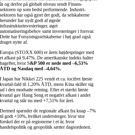
år og derfor på globalt niveau sendt Finans-
sektoren op som bedst performende. Industri-
sektoren har også gjort det godt, da selskaberne
herunder har nydt godt af øgede
infrastrukturinvesteringer, øget
automatiseringsbehov samt investeringer i forsvar.
Dette har Forsyningsselskaberne i høj grad også
draget nytte af.
Europa (STOXX 600) er årets højdespringer med
et afkast på 9,47%. De amerikanske indeks halter
bagefter, hvor S
&P 500 er nede med –6,53%
ÅTD
og Nasdaq med –4,64%.
I Japan har Nikkei 225 vendt et ca. tocifret første
kvartal-fald til 1,20% ÅTD, mens Kina skiller sig
ud i den modsatte retning. Efter et stærkt første
kvartal gav Hang Seng et negativt afkast i andet
kvartal og står nu med +7,51% for året.
Dermed spænder de regionale afkast fra knap –7%
til godt +10%, hvilket understreger, hvor stor
forskel der er på regionerne i et år, hvor
handelspolitik og geopolitik sætter dagsordenen.