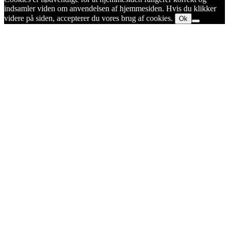
indsamler viden om anvendelsen af hjemmesiden. Hvis du klikker
videre på siden, accepterer du vores brug af cookies.
Ok
Go
to
Top