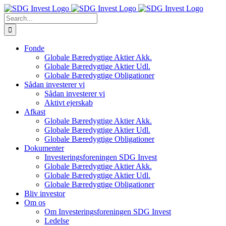
Skip
to
Search
content
for:
Fonde
Globale Bæredygtige Aktier Akk.
Globale Bæredygtige Aktier Udl.
Globale Bæredygtige Obligationer
Sådan investerer vi
Sådan investerer vi
Aktivt ejerskab
Afkast
Globale Bæredygtige Aktier Akk.
Globale Bæredygtige Aktier Udl.
Globale Bæredygtige Obligationer
Dokumenter
Investeringsforeningen SDG Invest
Globale Bæredygtige Aktier Akk.
Globale Bæredygtige Aktier Udl.
Globale Bæredygtige Obligationer
Bliv investor
Om os
Om Investeringsforeningen SDG Invest
Ledelse