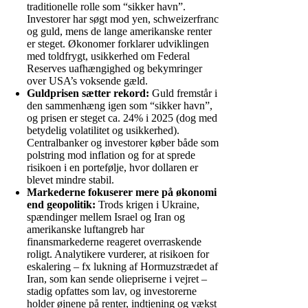
traditionelle rolle som “sikker havn”.
Investorer har søgt mod yen, schweizerfranc
og guld, mens de lange amerikanske renter
er steget. Økonomer forklarer udviklingen
med toldfrygt, usikkerhed om Federal
Reserves uafhængighed og bekymringer
over USA’s voksende gæld.
Guldprisen sætter rekord:
Guld fremstår i
den sammenhæng igen som “sikker havn”,
og prisen er steget ca. 24% i 2025 (dog med
betydelig volatilitet og usikkerhed).
Centralbanker og investorer køber både som
polstring mod inflation og for at sprede
risikoen i en portefølje, hvor dollaren er
blevet mindre stabil.
Markederne fokuserer mere på økonomi
end geopolitik:
Trods krigen i Ukraine,
spændinger mellem Israel og Iran og
amerikanske luftangreb har
finansmarkederne reageret overraskende
roligt. Analytikere vurderer, at risikoen for
eskalering – fx lukning af Hormuzstrædet af
Iran, som kan sende oliepriserne i vejret –
stadig opfattes som lav, og investorerne
holder øjnene på renter, indtjening og vækst