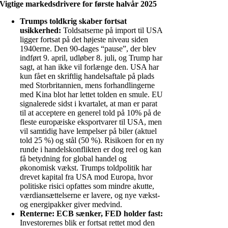
Vigtige markedsdrivere for første halvår 2025
Trumps toldkrig skaber fortsat
usikkerhed:
Toldsatserne på import til USA
ligger fortsat på det højeste niveau siden
1940erne. Den 90-dages “pause”, der blev
indført 9. april, udløber 8. juli, og Trump har
sagt, at han ikke vil forlænge den. USA har
kun fået en skriftlig handelsaftale på plads
med Storbritannien, mens forhandlingerne
med Kina blot har lettet tolden en smule. EU
signalerede sidst i kvartalet, at man er parat
til at acceptere en generel told på 10% på de
fleste europæiske eksportvarer til USA, men
vil samtidig have lempelser på biler (aktuel
told 25 %) og stål (50 %). Risikoen for en ny
runde i handelskonflikten er dog reel og kan
få betydning for global handel og
økonomisk vækst. Trumps toldpolitik har
drevet kapital fra USA mod Europa, hvor
politiske risici opfattes som mindre akutte,
værdiansættelserne er lavere, og nye vækst-
og energipakker giver medvind.
Renterne: ECB sænker, FED holder fast:
Investorernes blik er fortsat rettet mod den