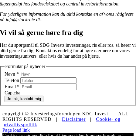
tilgængeligt hos fondsselskabet og central investorinformation.
For yderligere information kan du altid kontakte en af vores rådgivere
på info@stockrate.dk.
Vi vil så gerne høre fra dig
Har du spørgsmål til SDG Invests investeringer, ris eller ros, så hører vi
altid gerne fra dig. Kontakt os endelig for at høre nærmere om vores
investeringsunivers, eller hvis du har andet på hjerte.
Formular på nyheder
Navn
*
Telefon
Email
*
Captcha
Ja tak, kontakt mig
copyright © Investeringsforeningen SDG Invest | ALL
RIGHTS RESERVED |
Disclaimer
|
Cookie- og
privatlivspolitik
LinkedIn
X
Facebook
Instagram
Email
Page load link
Cookies er nødvendige for at hjemmesiden fungerer korrekt og