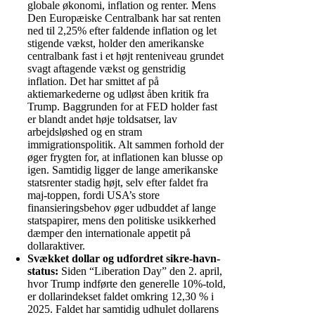
globale økonomi, inflation og renter. Mens
Den Europæiske Centralbank har sat renten
ned til 2,25% efter faldende inflation og let
stigende vækst, holder den amerikanske
centralbank fast i et højt renteniveau grundet
svagt aftagende vækst og genstridig
inflation. Det har smittet af på
aktiemarkederne og udløst åben kritik fra
Trump. Baggrunden for at FED holder fast
er blandt andet høje toldsatser, lav
arbejdsløshed og en stram
immigrationspolitik. Alt sammen forhold der
øger frygten for, at inflationen kan blusse op
igen. Samtidig ligger de lange amerikanske
statsrenter stadig højt, selv efter faldet fra
maj-toppen, fordi USA’s store
finansieringsbehov øger udbuddet af lange
statspapirer, mens den politiske usikkerhed
dæmper den internationale appetit på
dollaraktiver.
Svækket dollar og udfordret sikre-havn-
status:
Siden “Liberation Day” den 2. april,
hvor Trump indførte den generelle 10%-told,
er dollar­indekset faldet omkring 12,30 % i
2025. Faldet har samtidig udhulet dollarens