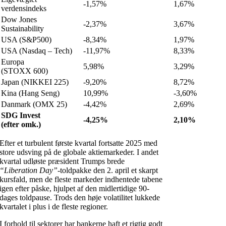
-1,57%
1,67%
verdensindeks
Dow Jones
-2,37%
3,67%
Sustainability
USA (S&P500)
-8,34%
1,97%
USA (Nasdaq – Tech)
-11,97%
8,33%
Europa
5,98%
3,29%
(STOXX 600)
Japan (NIKKEI 225)
-9,20%
8,72%
Kina (Hang Seng)
10,99%
-3,60%
Danmark (OMX 25)
-4,42%
2,69%
SDG Invest
-4,25%
2,10%
(efter omk.)
Efter et turbulent første kvartal fortsatte 2025 med
store udsving på de globale aktiemarkeder. I andet
kvartal udløste præsident Trumps brede
“Liberation Day”
-toldpakke den 2. april et skarpt
kursfald, men de fleste markeder indhentede tabene
igen efter påske, hjulpet af den midlertidige 90-
dages toldpause. Trods den høje volatilitet lukkede
kvartalet i plus i de fleste regioner.
I forhold til sektorer har bankerne haft et rigtig godt