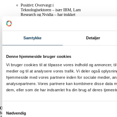
Positivt: Overvægt i
Teknologisektoren – især IBM, Lam
Research og Nvidia – har trukket
afkastet op og indsnævret forskellen til
benchmark.
Negativt: Porteføljen har næsten ingen
eksponering mod Finans-sektoren,
Samtykke
Detaljer
hvor banker globalt er oppe ca. 24% i
år; benchmark har ca. 5% i Finans.
Det forklarer en væsentlig del af den
nuværende underperformance.
Denne hjemmeside bruger cookies
Regions- og valutaeksponering
Bæredygtighedsscreeningen
Vi bruger cookies til at tilpasse vores indhold og annoncer, til 
udelukker mange amerikanske
selskaber og øger vægten af
medier og til at analysere vores trafik. Vi deler også oplysni
europæiske aktier.
hjemmeside med vores partnere inden for sociale medier, a
Resultat: lavere dollar-eksponering,
analysepartnere. Vores partnere kan kombinere disse data m
hvilket har været en fordel i et år med
svækket USD.
dem, eller som de har indsamlet fra din brug af deres tjeneste
I forhold til benchmark ligger
dollarandelen dog stort set på linje.
Samtykkevalg
Opsummering:
SDG Invest drager nytte af sit
bæredygtige teknologifokus og den lavere
Nødvendig