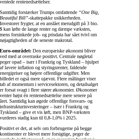
ventede rentenedsættelser.
Samtidig forstærker Trumps omfattende
“One Big,
Beautiful Bill”
-skattepakke usikkerheden.
Investorer frygter, at en anslået merudgift på 3 bio.
$ kan løfte de lange renter og dæmpe væksten,
mens forsinkede job- og prisdata har sået tvivl om
nøjagtigheden af de seneste makrotal.
Euro-området:
Den europæiske økonomi bliver
ved med at overraske positivt. Centrale nøgletal
peger opad – især i Frankrig og Tyskland – hjulpet
af lavere inflation og styringsrenter, faldende
energipriser og højere offentlige udgifter. Men
billedet er også mere ujævnt. Flere målinger viser
tab af momentum i servicesektoren, og detailsalget
er forsat svagt i flere større økonomier. Økonomer
venter højst én rentenedsættelse mere senere på
året. Samtidig kan øgede offentlige forsvars- og
infrastrukturinvesteringer – især i Frankrig og
Tyskland – give et vis løft, men BNP-væksten
vurderes stadig kun til 0,8-1,0% i 2025.
Positivt er det, at selv om forbrugerne på begge
kontinenter er blevet mere forsigtige, peger de