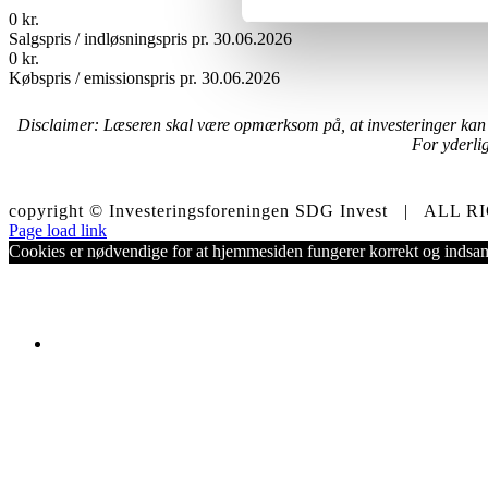
0
kr.
Salgspris / indløsningspris pr. 30.06.2026
0
kr.
Købspris / emissionspris pr. 30.06.2026
Disclaimer: Læseren skal være opmærksom på, at investeringer kan være
For yderlig
copyright © Investeringsforeningen SDG Invest | A
LinkedIn
X
Facebook
Instagram
Email
Page load link
Cookies er nødvendige for at hjemmesiden fungerer korrekt og indsam
Go
to
Top