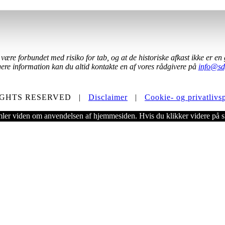
 forbundet med risiko for tab, og at de historiske afkast ikke er en gar
ere information kan du altid kontakte en af vores rådgivere på
info@sd
LL RIGHTS RESERVED |
Disclaimer
|
Cookie- og privatlivsp
ler viden om anvendelsen af hjemmesiden. Hvis du klikker videre på si