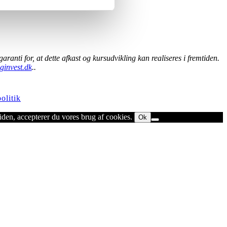
anti for, at dette afkast og kursudvikling kan realiseres i fremtiden.
ginvest.dk
..
olitik
den, accepterer du vores brug af cookies.
Ok