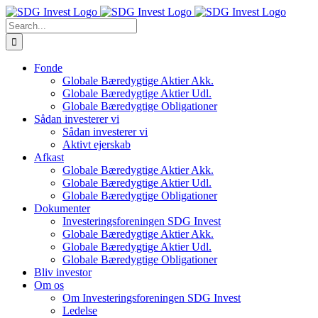
Skip
to
Search
content
for:
Fonde
Globale Bæredygtige Aktier Akk.
Globale Bæredygtige Aktier Udl.
Globale Bæredygtige Obligationer
Sådan investerer vi
Sådan investerer vi
Aktivt ejerskab
Afkast
Globale Bæredygtige Aktier Akk.
Globale Bæredygtige Aktier Udl.
Globale Bæredygtige Obligationer
Dokumenter
Investeringsforeningen SDG Invest
Globale Bæredygtige Aktier Akk.
Globale Bæredygtige Aktier Udl.
Globale Bæredygtige Obligationer
Bliv investor
Om os
Om Investeringsforeningen SDG Invest
Ledelse